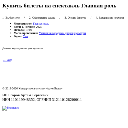
Купить билеты на спектакль Главная роль
1. Выбор мест
/ 2. Оформление заказа / 3. Оплата билетов / 4. Завершение покупки
Мероприятие:
Главная роль
Дата:
17 октября 2025
Начало:
19:00
Место проведения:
Ухтинский городской дворец культуры
Город:
Ухта
Данное мероприятие уже прошло.
« Назад
© 2016-2026 Концертное агентство «АртемБилет»
ИП Егоров Артем Сергеевич
ИНН 110119948352, ОГРНИП 312110128200011