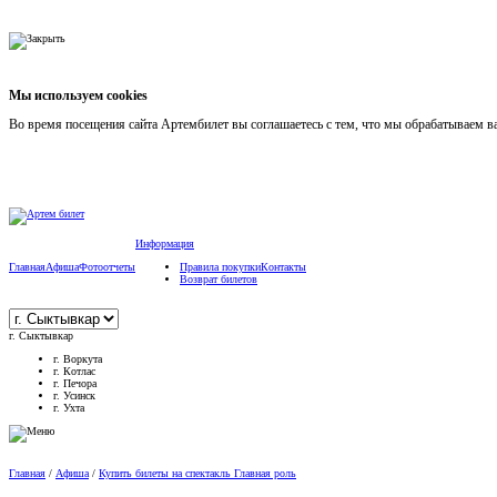
Мы используем cookies
Во время посещения сайта Артембилет вы соглашаетесь с тем, что мы обрабатываем 
Информация
Главная
Афиша
Фотоотчеты
Правила покупки
Контакты
Возврат билетов
г. Сыктывкар
г. Воркута
г. Котлас
г. Печора
г. Усинск
г. Ухта
Главная
/
Афиша
/
Купить билеты на спектакль Главная роль