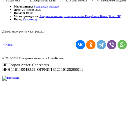
1. Выбор мест
/ 2. Оформление заказа / 3. Оплата билетов / 4. Завершение покупки
Мероприятие:
Варшавская мелодия
Дата:
21 ноября 2025
Начало:
19:00
Место проведения:
Академический театр оперы и балета Республики Коми (ТОиБ РК)
Город:
Сыктывкар
Данное мероприятие уже прошло.
« Назад
© 2016-2026 Концертное агентство «АртемБилет»
ИП Егоров Артем Сергеевич
ИНН 110119948352, ОГРНИП 312110128200011
Подарочные сертификаты
Договор-оферты
Возврат билетов
Политика конфиденциальности
+7 (908) 716-22-53