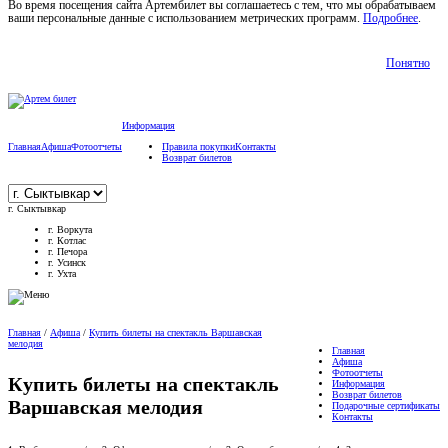
Во время посещения сайта Артембилет вы соглашаетесь с тем, что мы обрабатываем
ваши персональные данные с использованием метрических программ.
Подробнее
.
Понятно
Информация
Главная
Афиша
Фотоотчеты
Правила покупки
Контакты
Возврат билетов
г. Сыктывкар
г. Воркута
г. Котлас
г. Печора
г. Усинск
г. Ухта
Главная
/
Афиша
/
Купить билеты на спектакль Варшавская
мелодия
Главная
Афиша
Фотоотчеты
Купить билеты на спектакль
Информация
Возврат билетов
Варшавская мелодия
Подарочные сертификаты
Контакты