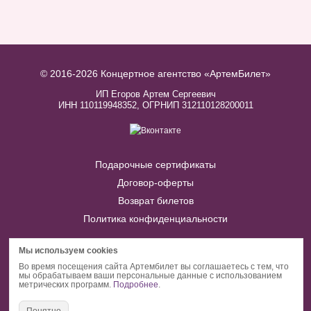
© 2016-2026 Концертное агентство «АртемБилет»
ИП Егоров Артем Сергеевич
ИНН 110119948352, ОГРНИП 312110128200011
Подарочные сертификаты
Договор-оферты
Возврат билетов
Политика конфиденциальности
+7 (908) 716-22-53
Мы используем cookies
keeper325@mail.ru
Во время посещения сайта Артембилет вы соглашаетесь с тем, что
мы обрабатываем ваши персональные данные с использованием
метрических программ.
Подробнее
.
График работы поддержки:
Пн-Вс: с 10 до 20 ч.