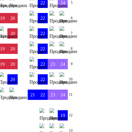
22
24
5
19
20
22
6
20
22
7
19
20
22
8
19
20
22
23
24
9
20
22
10
21
22
23
24
11
19
12
13