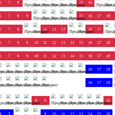
6
7
8
15
16
6
7
8
9
15
16
17
18
6
7
8
11
12
13
16
17
6
7
8
9
10
11
12
13
14
15
16
17
18
6
7
8
9
10
11
12
13
14
15
16
17
18
16
17
18
16
17
18
8
9
16
4
5
9
10
11
12
13
14
15
16