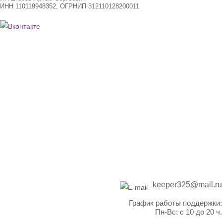
ИНН 110119948352, ОГРНИП 312110128200011
Подарочные сертификаты
Договор-оферты
Возврат билетов
Политика конфиденциальности
+7 (908) 716-22-53
keeper325@mail.ru
График работы поддержки:
Пн-Вс: с 10 до 20 ч.