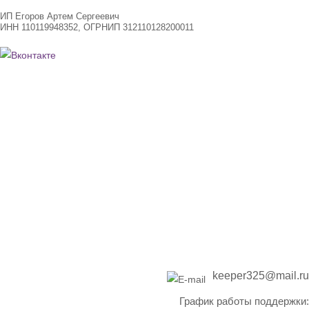
ИП Егоров Артем Сергеевич
ИНН 110119948352, ОГРНИП 312110128200011
Подарочные сертификаты
Договор-оферты
Возврат билетов
Политика конфиденциальности
+7 (908) 716-22-53
keeper325@mail.ru
График работы поддержки: