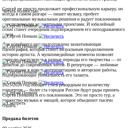
Сергей не просто продолжает профессиональную карьеру, он
Читать полностью
всегда в самом разгаре — пишет музыку, пробует
оригинальные музыкальные решения и радует поклонников
эксклюзивными концертными проектами. И юбилейный
сезон станет очередным подтверждением его неподражаемого
стиля.
Для новейшего шоу подготовлена захватывающая
сценография, которая станет визуальным продолжением
истории артиста. А мультимедийные элементы позволят
зрителю погрузиться в разные периоды его творчества — от
дебютов до современных хитов. В репертуаре — любимые
композиции в новых интерпретациях и авторские работы,
подчеркивающие уникальность его таланта.
2025-2026 год обещает стать рекордным по количеству
концертов — более ста городов России будут рады принять
Сергея Пенкина и его поклонников. Это не просто тур, а
торжество музыки и эмоций, которое объединит тысячи
сердец.
Продажа билетов