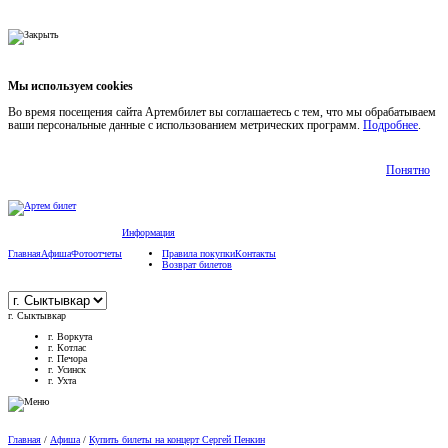
Мы используем cookies
Во время посещения сайта Артембилет вы соглашаетесь с тем, что мы обрабатываем
ваши персональные данные с использованием метрических программ.
Подробнее
.
Понятно
Информация
Главная
Афиша
Фотоотчеты
Правила покупки
Контакты
Возврат билетов
г. Сыктывкар
г. Воркута
г. Котлас
г. Печора
г. Усинск
г. Ухта
Главная
/
Афиша
/
Купить билеты на концерт Сергей Пенкин