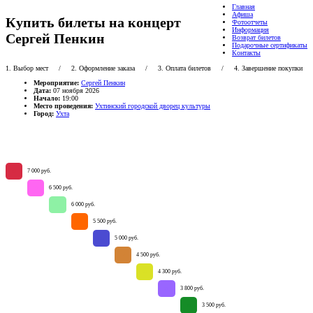
Главная
Афиша
Купить билеты на концерт
Фотоотчеты
Информация
Сергей Пенкин
Возврат билетов
Подарочные сертификаты
Контакты
1. Выбор мест
/ 2. Оформление заказа / 3. Оплата билетов / 4. Завершение покупки
Мероприятие:
Сергей Пенкин
Дата:
07 ноября 2026
Начало:
19:00
Место проведения:
Ухтинский городской дворец культуры
Город:
Ухта
7 000 руб.
65
6 500 руб.
72
6 000 руб.
101
5 500 руб.
141
5 000 руб.
108
4 500 руб.
70
4 300 руб.
50
3 800 руб.
12
3 500 руб.
30