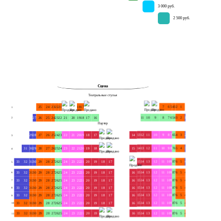
3 000 руб.
57
2 500 руб.
59
Сцена
Театральные стулья
25
24
23
22
21
18
17
7
6
5
4
3
2
1
1
1
27
26
25
24
23
22
21
20
19
18
17
16
11
10
9
8
7
6
5
4
3
2
1
2
2
Партер
29
28
27
26
25
24
23
22
21
20
19
18
17
14
13
12
11
10
9
8
7
6
5
4
3
2
1
3
3
31
30
29
28
27
26
25
24
23
22
21
20
19
18
15
14
13
12
11
10
9
8
7
6
5
4
3
2
1
4
4
33
32
31
30
29
28
27
26
25
24
23
22
21
20
19
18
17
15
14
13
12
11
10
9
8
7
6
5
4
3
2
1
5
5
33
32
31
30
29
28
27
26
25
24
23
22
21
20
19
18
17
16
15
14
13
12
11
10
9
8
7
6
5
4
3
2
1
6
6
33
32
31
30
29
28
27
26
25
24
23
22
21
20
19
18
17
16
15
14
13
12
11
10
9
8
7
6
5
4
3
2
1
7
7
33
32
31
30
29
28
27
26
25
24
23
22
21
20
19
18
17
16
15
14
13
12
11
10
9
8
7
6
5
4
3
2
1
8
8
33
32
31
30
29
28
27
26
25
24
23
22
21
20
19
18
17
16
15
14
13
12
11
10
9
8
7
6
5
4
3
2
1
9
9
33
32
31
30
29
28
27
26
25
24
23
22
21
20
19
18
17
16
15
14
13
12
11
10
9
8
7
6
5
4
3
2
1
10
10
33
32
31
30
29
28
27
26
25
24
23
22
21
20
19
16
15
14
13
12
11
10
9
8
7
6
5
4
3
2
1
11
11