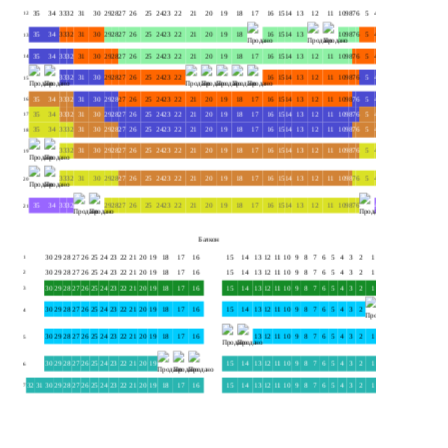
35
34
33
32
31
30
29
28
27
26
25
24
23
22
21
20
19
18
17
16
15
14
13
12
11
10
9
8
7
6
5
4
3
2
1
12
12
35
34
33
32
31
30
29
28
27
26
25
24
23
22
21
20
19
18
16
15
14
13
10
9
8
7
6
5
4
3
2
1
13
13
35
34
33
32
31
30
29
28
27
26
25
24
23
22
21
20
19
18
17
16
15
14
13
12
11
10
9
8
7
6
5
4
3
2
1
14
14
33
32
31
30
29
28
27
26
25
24
23
22
16
15
14
13
12
11
10
9
8
7
6
5
4
3
2
1
15
15
35
34
33
32
31
30
29
28
27
26
25
24
23
22
21
20
19
18
17
16
15
14
13
12
11
10
9
8
7
6
5
4
3
2
1
16
16
35
34
33
32
31
30
29
28
27
26
25
24
23
22
21
20
19
18
17
16
15
14
13
12
11
10
9
8
7
6
5
4
3
2
1
17
17
35
34
33
32
31
30
29
28
27
26
25
24
23
22
21
20
19
18
17
16
15
14
13
12
11
10
9
8
7
6
5
4
3
2
1
18
18
33
32
31
30
29
28
27
26
25
24
23
22
21
20
19
18
17
16
15
14
13
12
11
10
9
8
7
6
5
4
3
2
1
19
19
33
32
31
30
29
28
27
26
25
24
23
22
21
20
19
18
17
16
15
14
13
12
11
10
9
8
7
6
5
4
3
2
1
20
20
35
34
33
32
29
28
27
26
25
24
23
22
21
20
19
18
17
16
15
14
13
12
11
10
9
8
7
6
4
3
2
1
21
21
Балкон
30
29
28
27
26
25
24
23
22
21
20
19
18
17
16
15
14
13
12
11
10
9
8
7
6
5
4
3
2
1
1
1
30
29
28
27
26
25
24
23
22
21
20
19
18
17
16
15
14
13
12
11
10
9
8
7
6
5
4
3
2
1
2
2
30
29
28
27
26
25
24
23
22
21
20
19
18
17
16
15
14
13
12
11
10
9
8
7
6
5
4
3
2
1
3
3
30
29
28
27
26
25
24
23
22
21
20
19
18
17
16
15
14
13
12
11
10
9
8
7
6
5
4
3
2
4
4
30
29
28
27
26
25
24
23
22
21
20
19
18
17
16
13
12
11
10
9
8
7
6
5
4
3
2
1
5
5
30
29
28
27
26
25
24
23
22
21
20
19
15
14
13
12
11
10
9
8
7
6
5
4
3
2
1
6
6
32
31
30
29
28
27
26
25
24
23
22
21
20
19
18
17
16
15
14
13
12
11
10
9
8
7
6
5
4
3
2
1
7
7