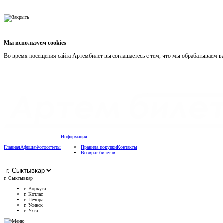
Мы используем cookies
Во время посещения сайта Артембилет вы соглашаетесь с тем, что мы обрабатываем 
Информация
Главная
Афиша
Фотоотчеты
Правила покупки
Контакты
Возврат билетов
г. Сыктывкар
г. Воркута
г. Котлас
г. Печора
г. Усинск
г. Ухта