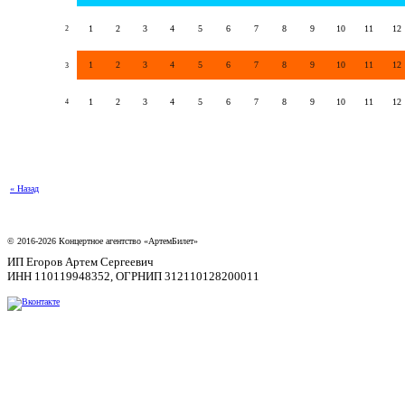
1
2
3
4
5
6
7
8
9
10
11
12
2
1
2
3
4
5
6
7
8
9
10
11
12
3
1
2
3
4
5
6
7
8
9
10
11
12
4
« Назад
© 2016-2026 Концертное агентство «АртемБилет»
ИП Егоров Артем Сергеевич
ИНН 110119948352, ОГРНИП 312110128200011