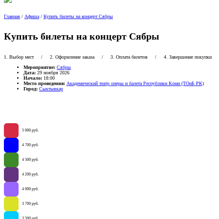
Главная
/
Афиша
/
Купить билеты на концерт Сябры
Купить билеты на концерт Сябры
1. Выбор мест
/ 2. Оформление заказа / 3. Оплата билетов / 4. Завершение покупки
Мероприятие:
Сябры
Дата:
29 ноября 2026
Начало:
18:00
Место проведения:
Академический театр оперы и балета Республики Коми (ТОиБ РК)
Город:
Сыктывкар
5 000 руб.
42
4 700 руб.
58
4 500 руб.
62
4 200 руб.
64
4 000 руб.
79
3 700 руб.
56
3 500 руб.
34