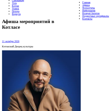
Сыктывкар
Главная
Ухта
Афиша
Котлас
Фотоотчеты
Усинск
Информация
Печора
Возврат билетов
Воркута
Подарочные сертификаты
Контакты
Афиша мероприятий в
Котласе
11 октября 2026
Котласский Дворец культуры