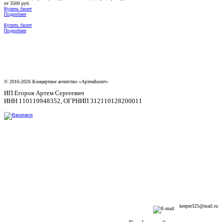
от 3500 руб.
Купить билет
Подробнее
Купить билет
Подробнее
© 2016-2026 Концертное агентство «АртемБилет»
ИП Егоров Артем Сергеевич
ИНН 110119948352, ОГРНИП 312110128200011
Подарочные сертификаты
Договор-оферты
Возврат билетов
Политика конфиденциальности
+7 (908) 716-22-53
keeper325@mail.ru