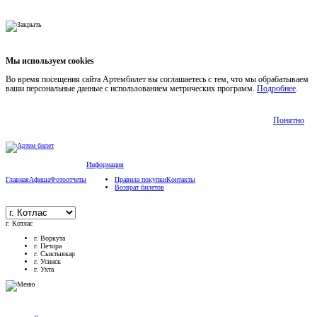
Мы используем cookies
Во время посещения сайта Артембилет вы соглашаетесь с тем, что мы обрабатываем
ваши персональные данные с использованием метрических программ.
Подробнее
.
Понятно
Информация
Главная
Афиша
Фотоотчеты
Правила покупки
Контакты
Возврат билетов
г. Котлас
г. Воркута
г. Печора
г. Сыктывкар
г. Усинск
г. Ухта