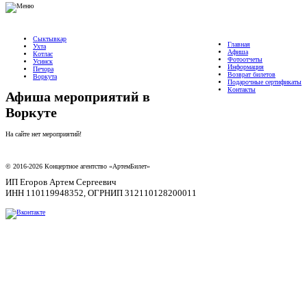
Сыктывкар
Главная
Ухта
Афиша
Котлас
Фотоотчеты
Усинск
Информация
Печора
Возврат билетов
Воркута
Подарочные сертификаты
Контакты
Афиша мероприятий в
Воркуте
На сайте нет мероприятий!
© 2016-2026 Концертное агентство «АртемБилет»
ИП Егоров Артем Сергеевич
ИНН 110119948352, ОГРНИП 312110128200011
Подарочные сертификаты
Договор-оферты
Возврат билетов
Политика конфиденциальности