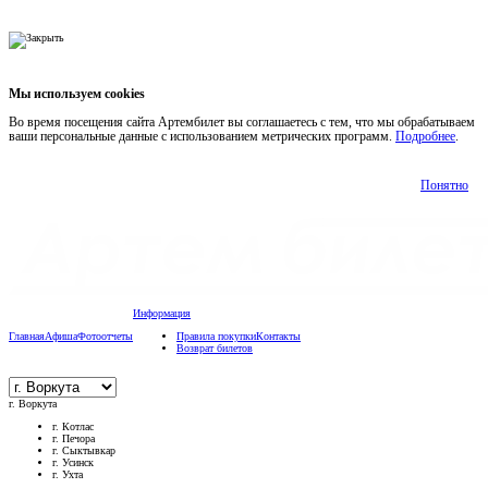
Мы используем cookies
Во время посещения сайта Артембилет вы соглашаетесь с тем, что мы обрабатываем
ваши персональные данные с использованием метрических программ.
Подробнее
.
Понятно
Информация
Главная
Афиша
Фотоотчеты
Правила покупки
Контакты
Возврат билетов
г. Воркута
г. Котлас
г. Печора
г. Сыктывкар
г. Усинск
г. Ухта